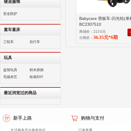
寝居服饰
安全防护
Babycare 滑板车-闪光轮(
BC2307510
童车童床
商城价：213.0元
36.35元*6期
分期价：
三轮车
自行车
玩具
益智玩具
积木拼插
毛绒布艺
绘画/DIY
最近浏览过的商品
新手上路
购物与支付
生活服务平台服务协议
订单查看