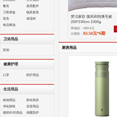
餐具
厨房配件
刀剪菜饭
锅具套装
梦洁家纺 微风和煦澳毛被
茶具
保温杯
200*230cm 2300g
食品粮油
商城价：489.6元
83.56元*6期
分期价：
卫浴用品
厨房用品
其他
健康护理
口罩
防护用品
生活用品
收纳用品
雨伞雨具
净化除味
浴室用品
缝纫/针织用品
保暖防护