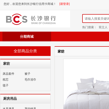
您好，欢迎您来到长沙银行信用卡商城！
[请登录]
热门搜索：
双立人
分期商城
全部商品分类
家纺
家纺
床品套件
被子
枕芯
毛巾浴巾
毯子
厨房用品
水具酒具
烹饪锅具