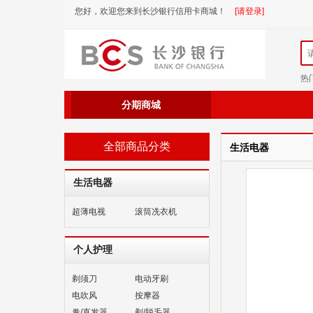
您好，欢迎您来到长沙银行信用卡商城！
[请登录]
热
分期商城
全部商品分类
生活电器
生活电器
超薄电视
滚筒冼衣机
个人护理
剃须刀
电动牙刷
电吹风
按摩器
卷/直发器
剃/脱毛器