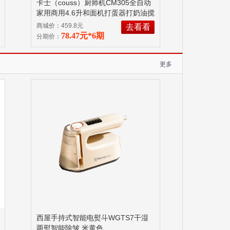
卡士（couss）厨师机CM305全自动
家用商用4.6升和面机打蛋器打奶油搅
拌机多功能料理器 8KG
商城价：459.8元
去看看
78.47元*6期
分期价：
更多
西屋手持式智能电熨斗WGTS7干湿
两熨智能除皱 米黄色