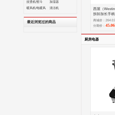
挂烫机/熨斗
加湿器
暖风机/电暖风
清洁机
西屋（Westi
拆卸加长手柄
商城价：264.0
最近浏览过的商品
45.
分期价：
厨房电器