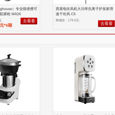
nghouse）专业级便携可
西屋电吹风机大功率负离子护发家用
筋膜枪 MA26
速干吹风 C5
元
商城价：176.0元
去看看
去看看
06元*6期