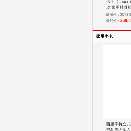
卡士（cou
动 家用炒菜机
炒锅 自动称重
商城价：3078.
268.
分期价：
家用小电
西屋手持立式
熨斗熨衣烫衣机