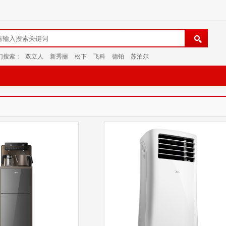
门搜索：
双立人
新秀丽
松下
飞科
德铂
苏泊尔