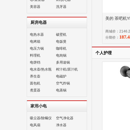
美容器
洗牙器
美的 茶吧机YR
厨房电器
商城价：2146.
电热水器
破壁机
187.
分期价：
电烤箱
电饭煲
电压力锅
咖啡机
个人护理
料理机
电炖锅
电饼铛
多用途锅
电水壶/热水瓶
榨汁机/原汁机
养生壶
电磁炉
面包机
空气炸锅
煮蛋器
电蒸锅
家用小电
吸尘器/除螨仪
空气净化器
电风扇
净水器