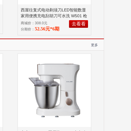
西屋往复式电动剃须刀LED智能数显
家用便携充电刮胡刀可水洗 W501 枪
灰色
商城价：308.0元
去看看
52.56元*6期
分期价：
更多