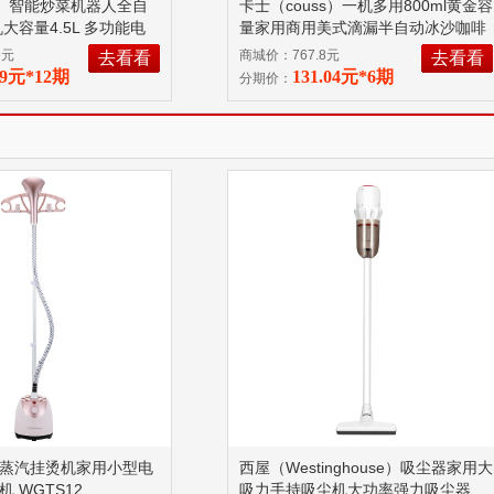
ss）智能炒菜机器人全自
卡士（couss）一机多用800ml黄金容
大容量4.5L 多功能电
量家用商用美式滴漏半自动冰沙咖啡
翻炒一锅多菜 13KG
机榨汁机搅拌机CC508 800ml
9元
商城价：767.8元
去看看
去看看
89元*12期
131.04元*6期
分期价：
蒸汽挂烫机家用小型电
西屋（Westinghouse）吸尘器家用大
 WGTS12
吸力手持吸尘机大功率强力吸尘器