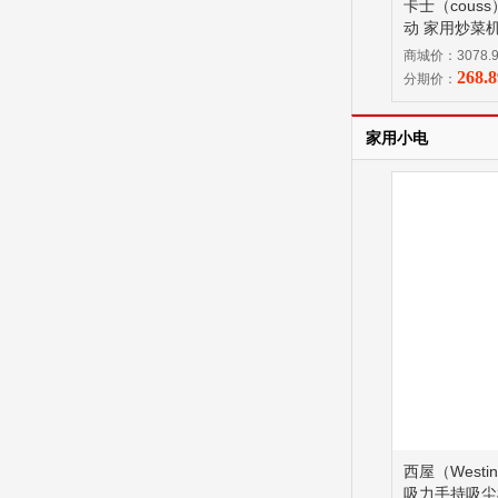
卡士（cou
动 家用炒菜机
炒锅 自动称重
商城价：3078.
268.
分期价：
家用小电
西屋（Westi
吸力手持吸尘