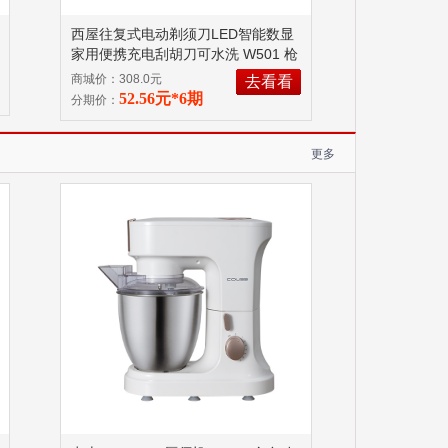
西屋往复式电动剃须刀LED智能数显
家用便携充电刮胡刀可水洗 W501 枪
灰色
商城价：308.0元
去看看
52.56元*6期
分期价：
更多