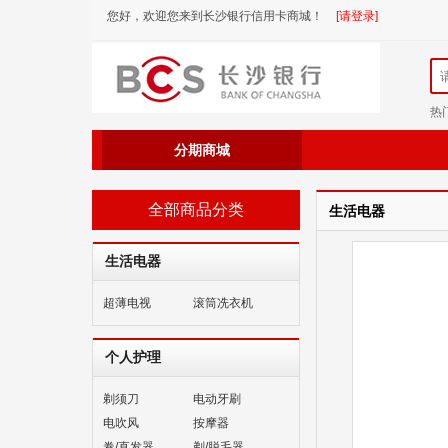
您好，欢迎您来到长沙银行信用卡商城！
[请登录]
热
分期商城
全部商品分类
生活电器
生活电器
超薄电视
滚筒冼衣机
个人护理
剃须刀
电动牙刷
电吹风
按摩器
卷/直发器
剃/脱毛器