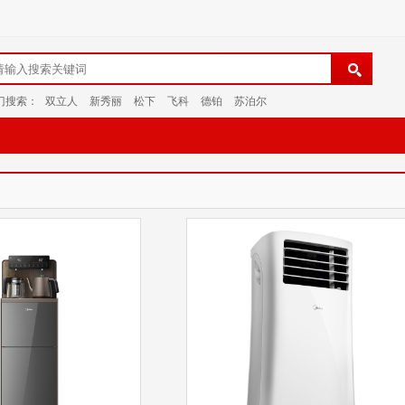
门搜索：
双立人
新秀丽
松下
飞科
德铂
苏泊尔