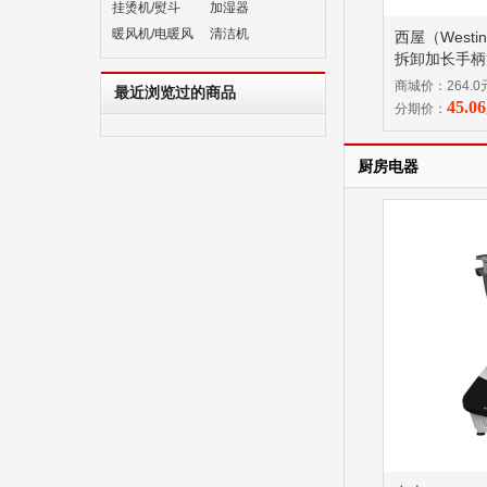
挂烫机/熨斗
加湿器
暖风机/电暖风
清洁机
西屋（Westi
拆卸加长手柄
商城价：264.0
最近浏览过的商品
45.
分期价：
厨房电器