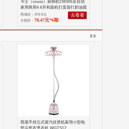
卡士（couss）厨师机CM305全自动
家用商用4.6升和面机打蛋器打奶油搅
拌机多功能料理器 8KG
商城价：459.8元
去看看
78.47元*6期
分期价：
更多
西屋手持立式蒸汽挂烫机家用小型电
熨斗熨衣烫衣机 WGTS12