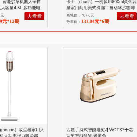
ss）智能炒菜机器人全自
卡士（couss）一机多用800ml黄金容
大容量4.5L 多功能电
量家用商用美式滴漏半自动冰沙咖啡
翻炒一锅多菜 13KG
机榨汁机搅拌机CC508 800ml
9元
商城价：767.8元
去看看
去看看
89元*12期
131.04元*6期
分期价：
nghouse）吸尘器家用大
西屋手持式智能电熨斗WGTS7干湿
机大功率强力吸尘器
两熨智能除皱 米黄色