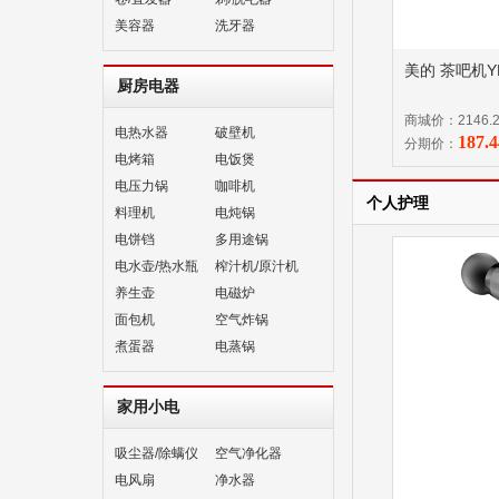
美容器
洗牙器
美的 茶吧机YR
厨房电器
商城价：2146.
电热水器
破壁机
187.
分期价：
电烤箱
电饭煲
电压力锅
咖啡机
个人护理
料理机
电炖锅
电饼铛
多用途锅
电水壶/热水瓶
榨汁机/原汁机
养生壶
电磁炉
面包机
空气炸锅
煮蛋器
电蒸锅
家用小电
吸尘器/除螨仪
空气净化器
电风扇
净水器