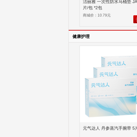
洁丽雅 一次性防水马桶垫 JA1
片/包 *2包
商城价：10.79元
健康护理
元气达人 丹参蒸汽手腕带 5