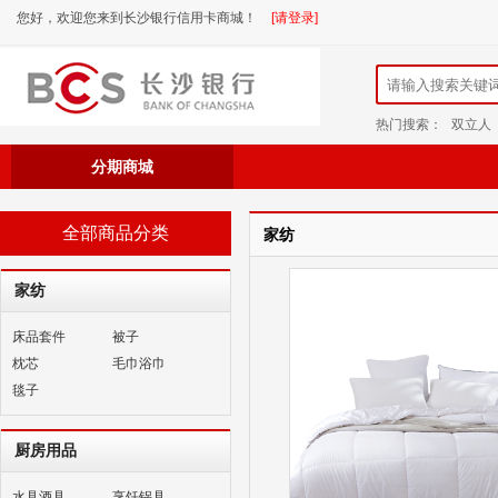
您好，欢迎您来到长沙银行信用卡商城！
[请登录]
热门搜索：
双立人
分期商城
全部商品分类
家纺
家纺
床品套件
被子
枕芯
毛巾浴巾
毯子
厨房用品
水具酒具
烹饪锅具