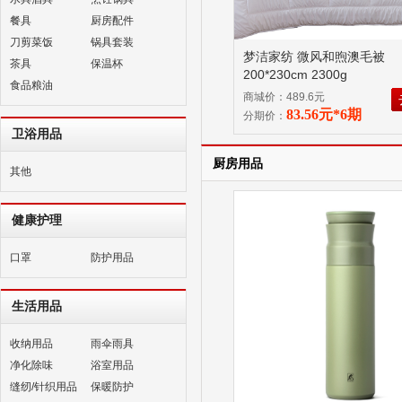
餐具
厨房配件
刀剪菜饭
锅具套装
梦洁家纺 微风和煦澳毛被
茶具
保温杯
200*230cm 2300g
食品粮油
商城价：489.6元
83.56元*6期
分期价：
卫浴用品
厨房用品
其他
健康护理
口罩
防护用品
生活用品
收纳用品
雨伞雨具
净化除味
浴室用品
缝纫/针织用品
保暖防护